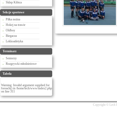
Sklep Kibica
Sekcje sportowe
Piłka nożna
Hokej na trawie
Oldboy
Biegacza
Lekkoatletyka
Terminarz
Seniorzy
Rozgrywki młodzieżowe
Tabela
Warning
: Invalid argument supplied for
foreach() in
/home/lech/www/index2.php
on line
311
Copyright © Lech R