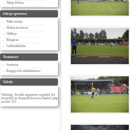
Sklep Kibica
Sekcje sportowe
Piłka nożna
Hokej na trawie
Oldboy
Biegacza
Lekkoatletyka
Terminarz
Seniorzy
Rozgrywki młodzieżowe
Tabela
Warning
: Invalid argument supplied for
foreach() in
/home/lech/www/index2.php
on line
311