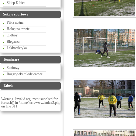
Sklep Kibica
Sekcje sportowe
Piłka nożna
Hokej na trawie
Oldboy
Biegacza
Lekkoatletyka
Terminarz
Seniorzy
Rozgrywki młodzieżowe
Tabela
Warning
: Invalid argument supplied for
foreach() in
/home/lech/www/index2.php
on line
311